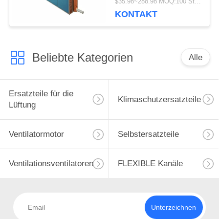
$35.98~288.98 MOQ:100 Stück
Verdampfer Spirale
KONTAKT
Kern
Beliebte Kategorien
Alle
Ersatzteile für die
Klimaschutzersatzteile
Lüftung
Ventilatormotor
Selbstersatzteile
Ventilationsventilatoren
FLEXIBLE Kanäle
Unterzeichnen