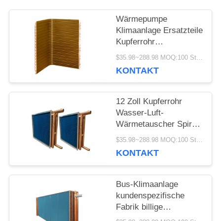
Wärmepumpe
Klimaanlage Ersatzteile
Kupferrohr
Kondensator Spulen
$35.98~288.98 MOQ:100 Stück
Flossen
KONTAKT
Wärmetauscher Spulen
12 Zoll Kupferrohr
Wasser-Luft-
Wärmetauscher Spirale
Außenholzofen-Kessel
$35.98~288.98 MOQ:100 Stück
Verwendung
KONTAKT
Bus-Klimaanlage
kundenspezifische
Fabrik billige
Kupferröhre